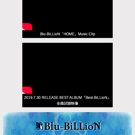
Blu-BiLLioN「HOME」Music Clip
2019.7.30 RELEASE BEST ALBUM『Best-BiLLioN』
全曲試聴映像