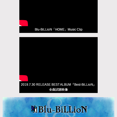
Blu-BiLLioN「HOME」Music Clip
2019.7.30 RELEASE BEST ALBUM『Best-BiLLioN』
全曲試聴映像