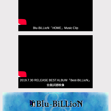
Blu-BiLLioN「HOME」Music Clip
2019.7.30 RELEASE BEST ALBUM『Best-BiLLioN』
全曲試聴映像