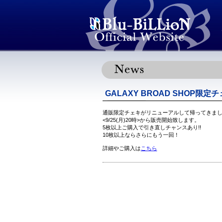
GALAXY BROAD SHOP限定
通販限定チェキがリニューアルして帰ってきま
<9/25(月)20時>から販売開始致します。
5枚以上ご購入で引き直しチャンスあり!!
10枚以上ならさらにもう一回！
詳細やご購入は
こちら