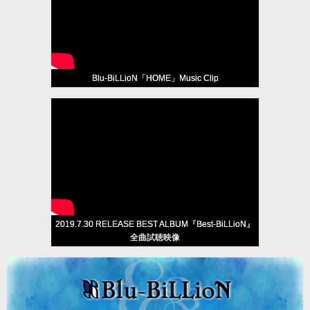
Blu-BiLLioN「HOME」Music Clip
2019.7.30 RELEASE BEST ALBUM『Best-BiLLioN』
全曲試聴映像