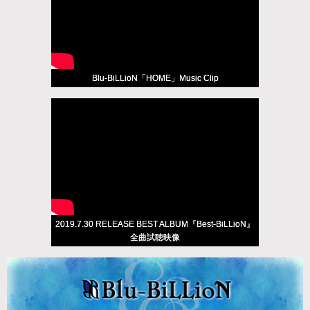
Blu-BiLLioN「HOME」Music Clip
2019.7.30 RELEASE BEST ALBUM『Best-BiLLioN』
全曲試聴映像